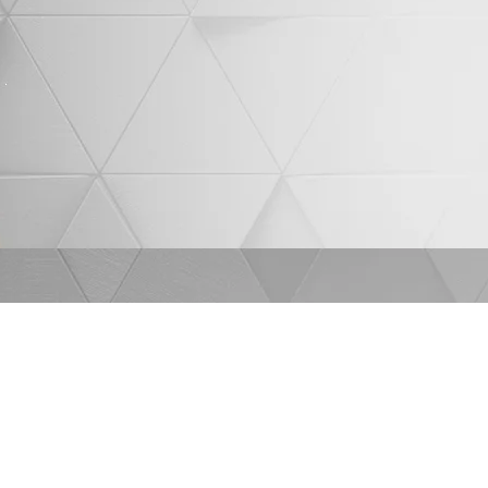
TENTANG KAMI
MOBILE
JADWAL BANK
ANTI-BLOK
Lisensi
ing Online, Slot Online P