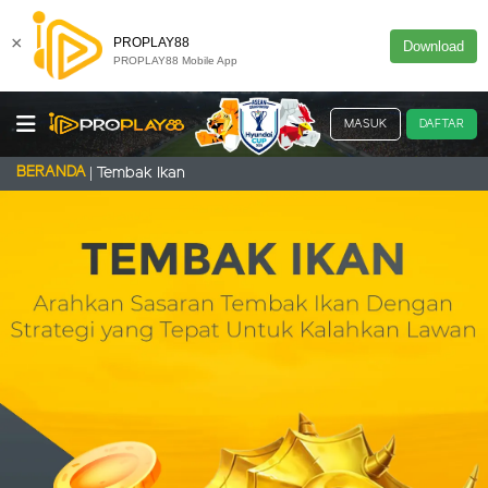
×
PROPLAY88
Download
PROPLAY88 Mobile App
MASUK
DAFTAR
BERANDA
Tembak Ikan