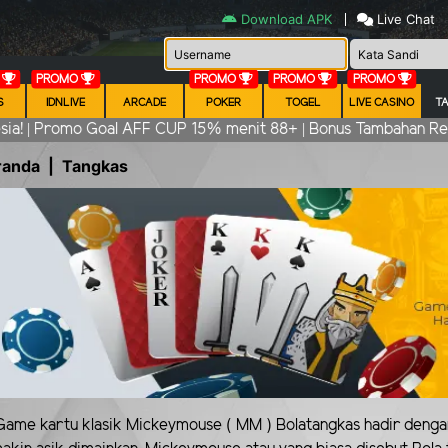
Download APK
Live Chat
O
PROMO
PROMO
PROMO
PROMO
S
IDNLIVE
ARCADE
POKER
TOGEL
LIVE CASINO
T
Promo Goal AFF CUP 15% menit 88+ | Bonus Tambahan Referr
randa
Tangkas
Game kartu klasik Mickeymouse ( MM ) Bolatangkas hadir dengan