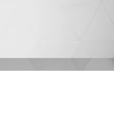
IR
Buku Mimpi
RTP Slot
ro