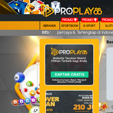
PROMO
PROMO
PROM
BERANDA
SPORTBOOK
E-SPORT
SLOT
tus Game Online Terpercaya & Terlengkap di Indonesia! | 
Info :
Be