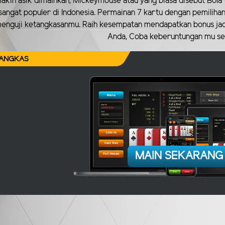
akin asik dimainkan, Mickeymouse atau yang biasa disebut Bol
sangat populer di Indonesia. Permainan 7 kartu dengan pemilihan
enguji ketangkasanmu. Raih kesempatan mendapatkan bonus jack
Anda, Coba keberuntungan mu se
ANGKAS
MAIN SEKARANG