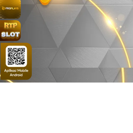
LINK ALTERNATIF
KALKULATOR MIX PARLAY
ProPlay88 - Bett