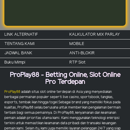
LINK ALTERNATIF
KALKULATOR MIX PARLAY
TENTANG KAMI
MOBILE
JADWAL BANK
ANTI-BLOKIR
Buku Mimpi
RTP Slot
ProPlay88 - Betting Online, Slot Online
Pro Terdepan
ProPlay88
adalah situs slot online terdepan di Asia yang menyediakan
berbagai permainan populer seperti live casino, sportsbook, tangkas,
esports, tembak ikan hingga togel.Sebagai brand yang memiliki fokus pada
kualitas, ProPlay88 selalu berusaha untuk memberikan pengalaman bermain
terbaik bagi semua pemainnya. Di ProPlay88, kenyamanan dan keamanan
pemain adalah prioritas utama kami. Kami menggunakan teknologi enkripsi
terkini untuk memastikan keamanan data pribadi dan transaksi keuangan
pemain kami. Selain itu, kami juga memiliki layanan pelanggan 24/7 yang siap