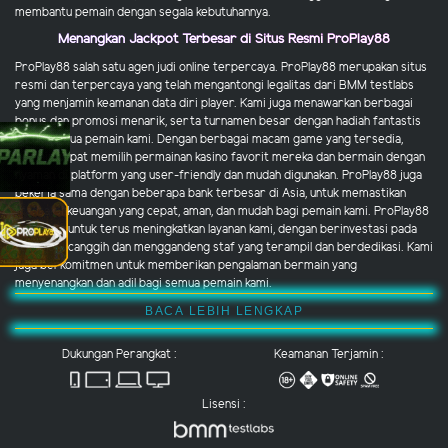
membantu pemain dengan segala kebutuhannya.
Menangkan Jackpot Terbesar di Situs Resmi ProPlay88
ProPlay88 salah satu agen judi online terpercaya. ProPlay88 merupakan situs
resmi dan terpercaya yang telah mengantongi legalitas dari BMM testlabs
yang menjamin keamanan data diri player. Kami juga menawarkan berbagai
bonus dan promosi menarik, serta turnamen besar dengan hadiah fantastis
untuk semua pemain kami. Dengan berbagai macam game yang tersedia,
pemain dapat memilih permainan kasino favorit mereka dan bermain dengan
nyaman di platform yang user-friendly dan mudah digunakan. ProPlay88 juga
bekerja sama dengan beberapa bank terbesar di Asia, untuk memastikan
transaksi keuangan yang cepat, aman, dan mudah bagi pemain kami. ProPlay88
berusaha untuk terus meningkatkan layanan kami, dengan berinvestasi pada
teknologi canggih dan menggandeng staf yang terampil dan berdedikasi. Kami
juga berkomitmen untuk memberikan pengalaman bermain yang
menyenangkan dan adil bagi semua pemain kami.
BACA LEBIH LENGKAP
Dukungan Perangkat :
Keamanan Terjamin :
Lisensi :