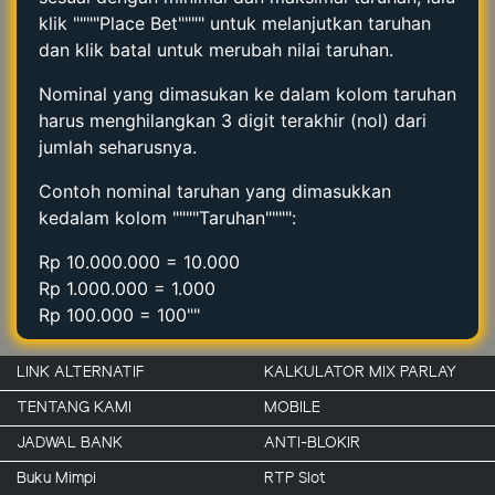
klik """"Place Bet"""" untuk melanjutkan taruhan
dan klik batal untuk merubah nilai taruhan.
Nominal yang dimasukan ke dalam kolom taruhan
harus menghilangkan 3 digit terakhir (nol) dari
jumlah seharusnya.
Contoh nominal taruhan yang dimasukkan
kedalam kolom """"Taruhan"""":
Rp 10.000.000 = 10.000
Rp 1.000.000 = 1.000
Rp 100.000 = 100""
LINK ALTERNATIF
KALKULATOR MIX PARLAY
TENTANG KAMI
MOBILE
JADWAL BANK
ANTI-BLOKIR
Buku Mimpi
RTP Slot