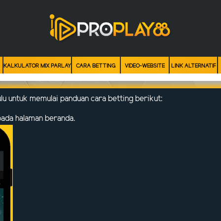
KALKULATOR MIX PARLAY
CARA BETTING
VIDEO-WEBSITE
LINK ALTERNATIF
ulu untuk memulai panduan cara betting berikut:
pada halaman beranda.