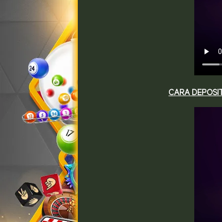
CARA DEPOSIT