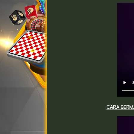
CARA BERMA