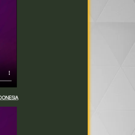
NDONESIA