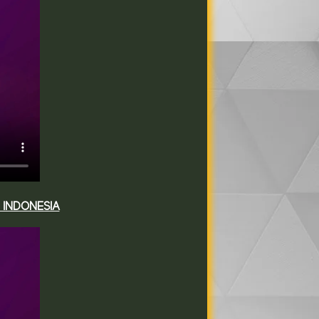
 INDONESIA