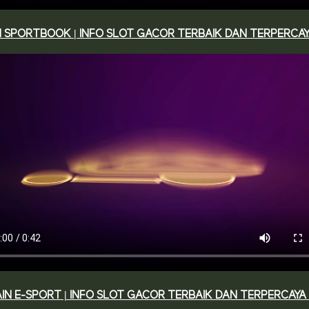
 SPORTBOOK | INFO SLOT GACOR TERBAIK DAN TERPERCAYA
N E-SPORT | INFO SLOT GACOR TERBAIK DAN TERPERCAYA 