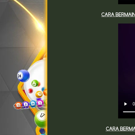
CARA BERMAIN
CARA BERMAI