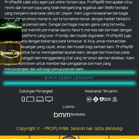
ProPlay88 salah satu agen judi online terpercaya. ProPlay88 merupakan situs
resmi dan terpercaya yang telah mengantongi legalitas dari BMM testlabs
yang menjamin keamanan data diri player. Kami juga menawarkan berbagai
bonus dan promosi menarik, serta turnamen besar dengan hadiah fantastis
untuk semua pemain kami. Dengan berbagai macam game yang tersedia,
pemain dapat memilih permainan kasino favorit mereka dan bermain dengan
nyaman di platform yang user-friendly dan mudah digunakan. ProPlay88 juga
bekerja sama dengan beberapa bank terbesar di Asia, untuk memastikan
transaksi keuangan yang cepat, aman, dan mudah bagi pemain kami. ProPlay88
berusaha untuk terus meningkatkan layanan kami, dengan berinvestasi pada
teknologi canggih dan menggandeng staf yang terampil dan berdedikasi. Kami
juga berkomitmen untuk memberikan pengalaman bermain yang
menyenangkan dan adil bagi semua pemain kami.
BACA LEBIH LENGKAP
Dukungan Perangkat :
Keamanan Terjamin :
Lisensi :
Copyright © - PROPLAY88. Seluruh hak cipta dilindungi