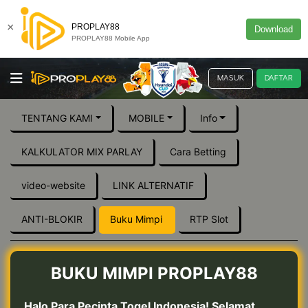
×
PROPLAY88
Download
PROPLAY88 Mobile App
MASUK
DAFTAR
TENTANG KAMI
MOBILE
Info
KALKULATOR MIX PARLAY
Cara Betting
video-website
LINK ALTERNATIF
ANTI-BLOKIR
Buku Mimpi
RTP Slot
BUKU MIMPI PROPLAY88
Halo Para Pecinta Togel Indonesia! Selamat