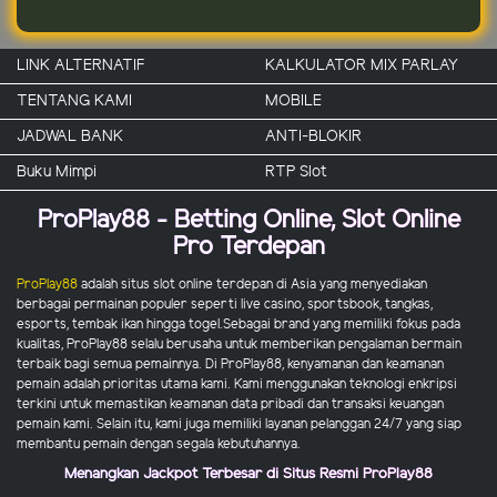
LINK ALTERNATIF
KALKULATOR MIX PARLAY
TENTANG KAMI
MOBILE
JADWAL BANK
ANTI-BLOKIR
Buku Mimpi
RTP Slot
ProPlay88 - Betting Online, Slot Online
Pro Terdepan
ProPlay88
adalah situs slot online terdepan di Asia yang menyediakan
berbagai permainan populer seperti live casino, sportsbook, tangkas,
esports, tembak ikan hingga togel.Sebagai brand yang memiliki fokus pada
kualitas, ProPlay88 selalu berusaha untuk memberikan pengalaman bermain
terbaik bagi semua pemainnya. Di ProPlay88, kenyamanan dan keamanan
pemain adalah prioritas utama kami. Kami menggunakan teknologi enkripsi
terkini untuk memastikan keamanan data pribadi dan transaksi keuangan
pemain kami. Selain itu, kami juga memiliki layanan pelanggan 24/7 yang siap
membantu pemain dengan segala kebutuhannya.
Menangkan Jackpot Terbesar di Situs Resmi ProPlay88