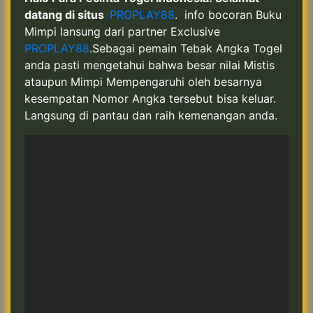
datang di situs
PROPLAY88
. info bocoran Buku
Mimpi lansung dari partner Exclusive
PROPLAY88
.Sebagai pemain Tebak Angka Togel
anda pasti mengetahui bahwa besar nilai Mistis
ataupun Mimpi Mempengaruhi oleh besarnya
kesempatan Nomor Angka tersebut bisa keluar.
Langsung di pantau dan raih kemenangan anda.