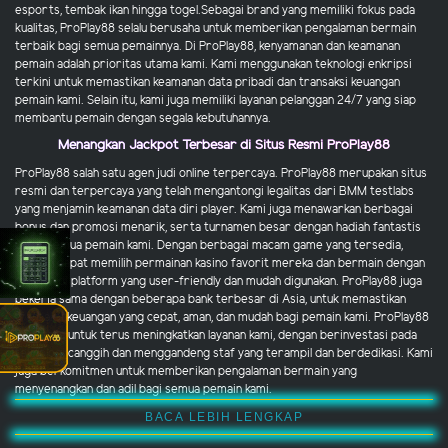
esports, tembak ikan hingga togel.Sebagai brand yang memiliki fokus pada
kualitas, ProPlay88 selalu berusaha untuk memberikan pengalaman bermain
terbaik bagi semua pemainnya. Di ProPlay88, kenyamanan dan keamanan
pemain adalah prioritas utama kami. Kami menggunakan teknologi enkripsi
terkini untuk memastikan keamanan data pribadi dan transaksi keuangan
pemain kami. Selain itu, kami juga memiliki layanan pelanggan 24/7 yang siap
membantu pemain dengan segala kebutuhannya.
Menangkan Jackpot Terbesar di Situs Resmi ProPlay88
ProPlay88 salah satu agen judi online terpercaya. ProPlay88 merupakan situs
resmi dan terpercaya yang telah mengantongi legalitas dari BMM testlabs
yang menjamin keamanan data diri player. Kami juga menawarkan berbagai
bonus dan promosi menarik, serta turnamen besar dengan hadiah fantastis
untuk semua pemain kami. Dengan berbagai macam game yang tersedia,
pemain dapat memilih permainan kasino favorit mereka dan bermain dengan
nyaman di platform yang user-friendly dan mudah digunakan. ProPlay88 juga
bekerja sama dengan beberapa bank terbesar di Asia, untuk memastikan
transaksi keuangan yang cepat, aman, dan mudah bagi pemain kami. ProPlay88
berusaha untuk terus meningkatkan layanan kami, dengan berinvestasi pada
teknologi canggih dan menggandeng staf yang terampil dan berdedikasi. Kami
juga berkomitmen untuk memberikan pengalaman bermain yang
menyenangkan dan adil bagi semua pemain kami.
BACA LEBIH LENGKAP